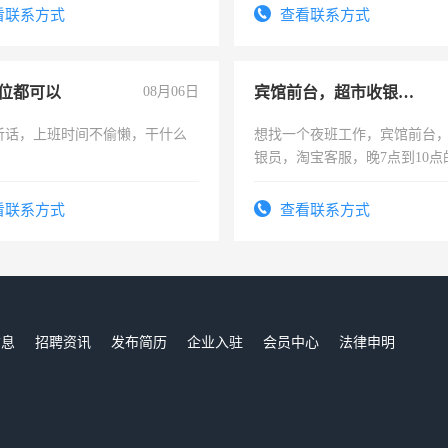
务，财务咨询等业务。欲求兼
看联系方式
查看联系方式
作
位都可以
08月06日
宾馆前台，超市收银员，淘宝客服
听话，上班时间不偷懒，干什么
想找一个夜班工作，宾馆前台
银员，淘宝客服，晚7点到10点
工，麻烦看到的老板加我微信
号同微信
看联系方式
查看联系方式
信息
招聘资讯
发布简历
企业入驻
会员中心
法律申明
们