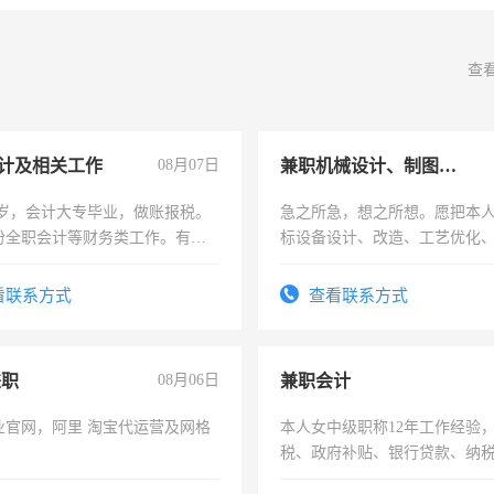
查
计及相关工作
08月07日
兼职机械设计、制图、设备改造
7岁，会计大专毕业，做账报税。
急之所急，想之所想。愿把本
份全职会计等财务类工作。有会
标设备设计、改造、工艺优化
作和分解的经验与您分享。 真
结识有识之士，共享未来。
看联系方式
查看联系方式
兼职
08月06日
兼职会计
业官网，阿里 淘宝代运营及网格
本人女中级职称12年工作经验
税、政府补贴、银行贷款、纳
为各类公司策划，设建新账，