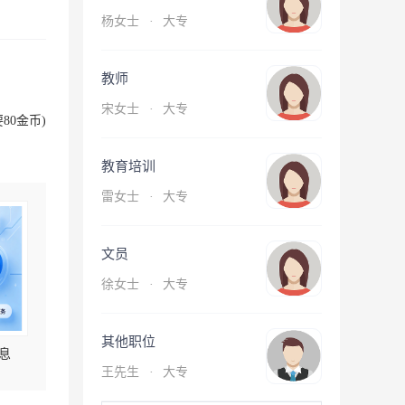
杨女士
·
大专
教师
宋女士
·
大专
80金币)
教育培训
雷女士
·
大专
文员
徐女士
·
大专
其他职位
息
王先生
·
大专