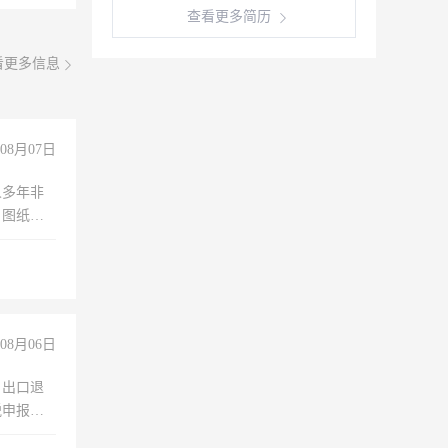
查看更多简历
看更多信息
08月07日
人多年非
、图纸制
诚合作，
08月06日
，出口退
税申报、
理乱账业