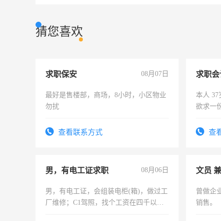
猜您喜欢
求职保安
08月07日
求职会
最好是售楼部，商场，8小时，小区物业
本人 3
勿扰
欲求一
计证
查看联系方式
查
男，有电工证求职
08月06日
文员 
男，有电工证，会组装电柜(箱)，做过工
曾做企
厂维修；C1驾照，找个工资在四千以
销售。
上，枣强县以外需要有住宿，保险勿扰